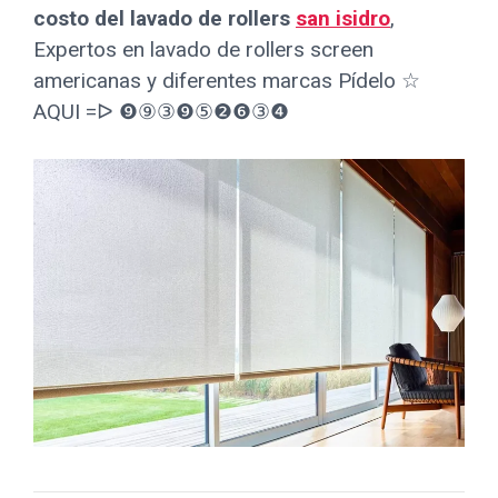
costo del lavado de rollers
san isidro
,
Expertos en lavado de rollers screen
americanas y diferentes marcas Pídelo ☆
AQUI =ᐅ ❾⑨③❾⑤❷❻③❹